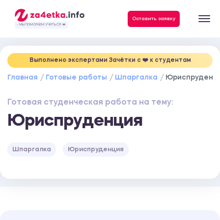
Данные, необходимые для качественного выполнения заказа
Оставить заявку
- МЫ ПОМОГАЕМ УЧИТЬСЯ ❤️
Выполнено экспертами Зачётки c ❤️ к студентам
Главная
Готовые работы
Шпаргалка
Юриспруденц
Готовая студенческая работа на тему:
Юриспруденция
Шпаргалка
Юриспруденция