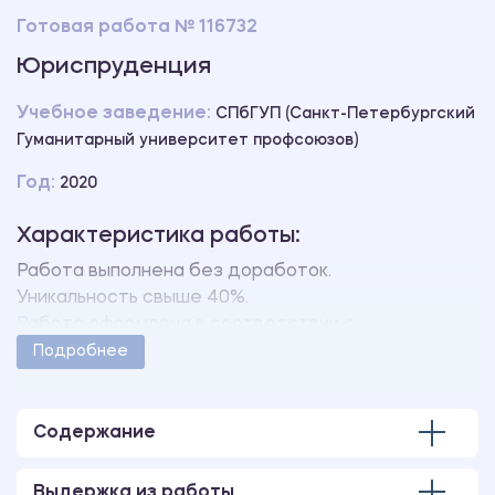
Готовая работа № 116732
Юриспруденция
Учебное заведение:
СПбГУП (Санкт-Петербургский
Гуманитарный университет профсоюзов)
Год:
2020
Характеристика работы:
Работа выполнена без доработок.
Уникальность свыше 40%.
Работа оформлена в соответствии с
методическими указаниями учебного заведения.
Подробнее
Количество страниц - 90.
Содержание
Выдержка из работы