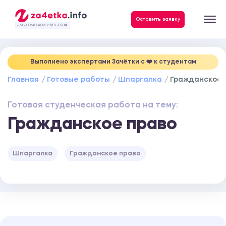
Данные, необходимые для качественного выполнения заказа
Оставить заявку
- МЫ ПОМОГАЕМ УЧИТЬСЯ ❤️
Выполнено экспертами Зачётки c ❤️ к студентам
Главная
Готовые работы
Шпаргалка
Гражданское 
Готовая студенческая работа на тему:
Гражданское право
Шпаргалка
Гражданское право