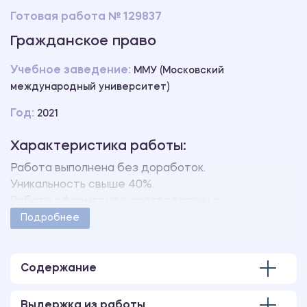
Готовая работа № 129837
Гражданское право
Учебное заведение:
ММУ (Московский
международный университет)
Год:
2021
Характеристика работы:
Работа выполнена без доработок.
Уникальность свыше 40%.
Работа оформлена в соответствии с
методическими указаниями учебного заведения.
Подробнее
Количество страниц - 100.
Содержание
Выдержка из работы