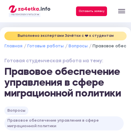
Данные, необходимые для качественного выполнения заказа
Оставить заявку
- МЫ ПОМОГАЕМ УЧИТЬСЯ ❤️
Выполнено экспертами Зачётки c ❤️ к студентам
Главная
Готовые работы
Вопросы
Правовое обеспе
Готовая студенческая работа на тему:
Правовое обеспечение
управления в сфере
миграционной политики
Вопросы
Правовое обеспечение управления в сфере
миграционной политики