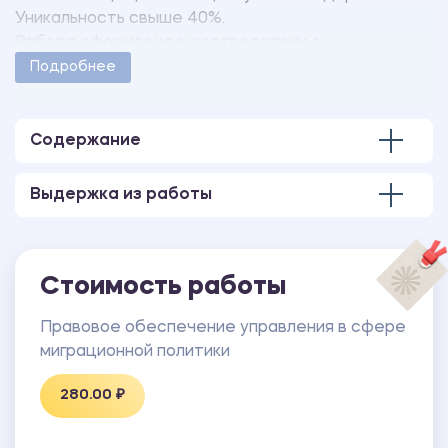
Уникальность свыше 40%.
Работа оформлена в соответствии с
методическими указаниями учебного заведения.
Подробнее
Количество страниц - 14.
Содержание
Выдержка из работы
Стоимость работы
Правовое обеспечение управления в сфере
миграционной политики
280.00 ₽