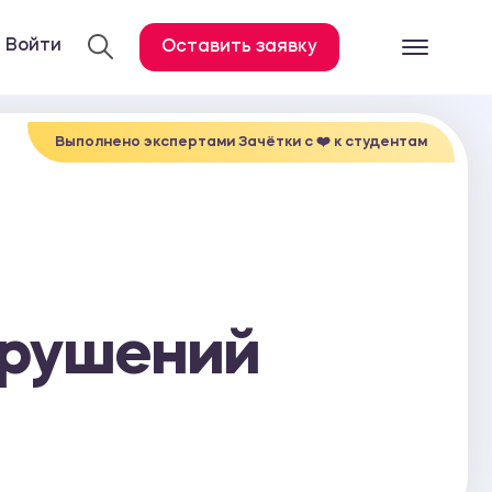
Войти
Оставить заявку
Готовые работ
Все услуги
Выполнено экспертами Зачётки c ❤️ к студентам
й
Дипломная работа
Курсовая работа
Контрольная работа
Лабораторная работа
арушений
Отчет по практике
Диссертация
План-конспект
Дневник по практике