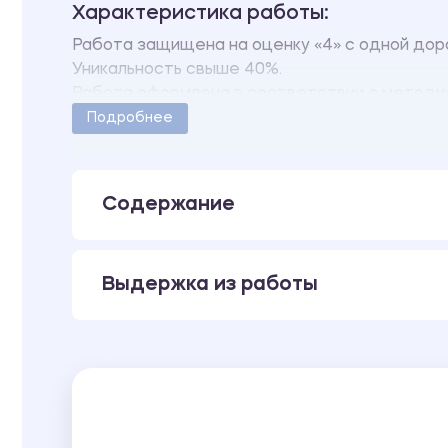
Характеристика работы:
Работа защищена на оценку «4» с одной дор
Уникальность свыше 40%.
Работа оформлена в соответствии с методи
Количество страниц - 3.
Подробнее
Содержание
Выдержка из работы