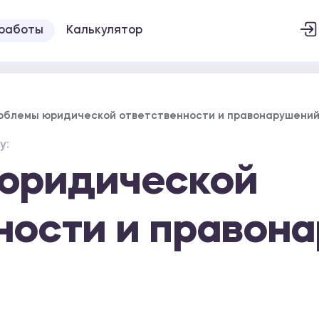
 работы
Калькулятор
облемы юридической ответственности и правонарушени
у:
юридической
ности и правон