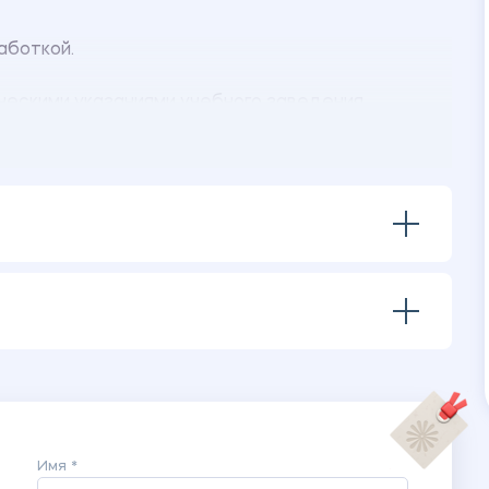
аботкой.
ческими указаниями учебного заведения.
Имя *