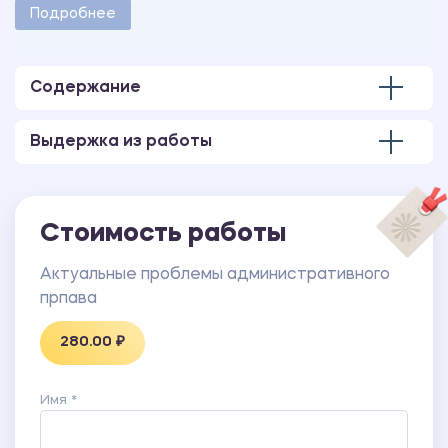
методическими указаниями учебного заведения.
Подробнее
Количество страниц - 3.
Содержание
Выдержка из работы
Стоимость работы
Актуальные проблемы административного
прпава
280.00 ₽
Имя *