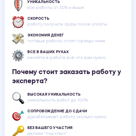
УНИКАЛЬНОСТЬ
все работы от 50% и выше
СКОРОСТЬ
работу получите сразу после оплаты
ЭКОНОМИЯ ДЕНЕГ
готовые работы стоят гораздо ниже
ВСЕ В ВАШИХ РУКАХ
меняйте в работе всё что вам нужно
Почему стоит заказать работу у
эксперта?
ВЫСОКАЯ УНИКАЛЬНОСТЬ
уникальность работ до 100%
СОПРОВОЖДЕНИЕ ДО СДАЧИ
дорабатывает работу сколько нужно
БЕЗ ВАШЕГО УЧАСТИЯ
делаем "под ключ"