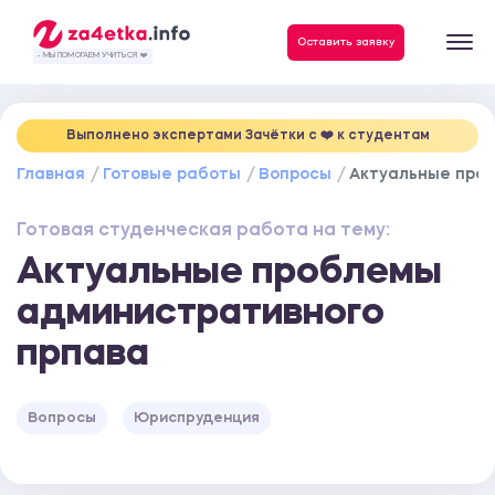
Данные, необходимые для качественного выполнения заказа
Оставить заявку
- МЫ ПОМОГАЕМ УЧИТЬСЯ ❤️
Выполнено экспертами Зачётки c ❤️ к студентам
Главная
Готовые работы
Вопросы
Актуальные про
Готовая студенческая работа на тему:
Актуальные проблемы
административного
прпава
Вопросы
Юриспруденция