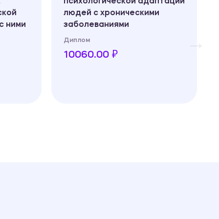
х
психологической адаптации
ской
людей с хроническими
с ними
заболеваниями
Диплом
10060.00 ₽