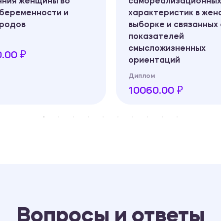
яния женщины во
самореализационны
 беременности и
характеристик в жен
 родов
выборке и связанных 
показателей
смысложизненных
.00 ₽
ориентаций
Диплом
10060.00 ₽
Вопросы и ответы