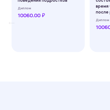
поведения подростков
состо
время
Диплом
после
10060.00 ₽
Диплом
10060