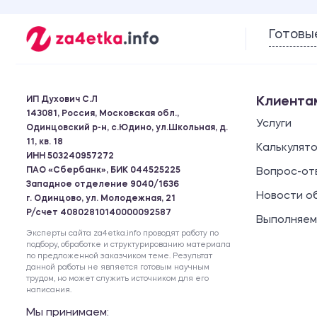
Готовы
ИП Духович С.Л
Клиента
143081, Россия, Московская обл.,
Услуги
Одинцовский р-н, с.Юдино, ул.Школьная, д.
11, кв. 18
Калькулят
ИНН 503240957272
ПАО «Сбербанк», БИК 044525225
Вопрос-от
Западное отделение 9040/1636
Новости о
г. Одинцово, ул. Молодежная, 21
Р/счет 40802810140000092587
Выполняем
Эксперты сайта za4etka.info проводят работу по
подбору, обработке и структурированию материала
по предложенной заказчиком теме. Результат
данной работы не является готовым научным
трудом, но может служить источником для его
написания.
Мы принимаем: