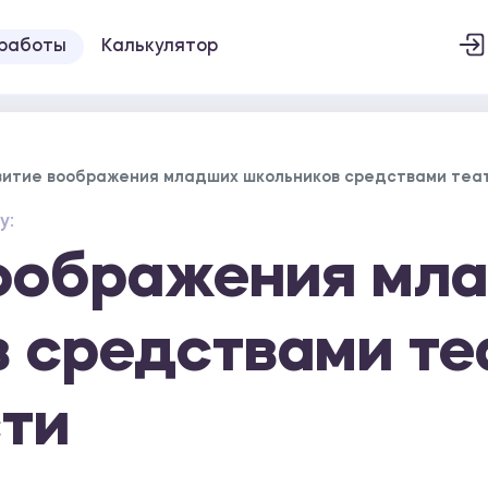
 работы
Калькулятор
витие воображения младших школьников средствами теа
у:
воображения мл
 средствами те
ти