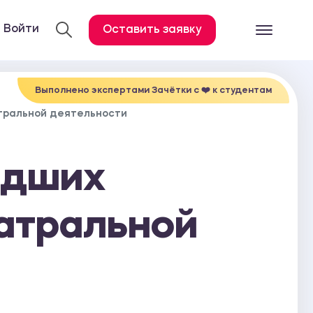
Войти
Оставить заявку
Готовые работ
Все услуги
Выполнено экспертами Зачётки c ❤️ к студентам
тральной деятельности
Дипломная работа
Курсовая работа
адших
Контрольная работа
Лабораторная работа
атральной
Отчет по практике
Диссертация
План-конспект
Дневник по практике