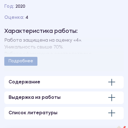
Год:
2020
Оценка:
4
Характеристика работы:
Работа защищена на оценку «4».
Уникальность свыше 70%.
Работа оформлена в соответствии с
методическими указаниями учебного заведения.
Подробнее
Количество страниц - 51.
Содержание
Выдержка из работы
Список литературы