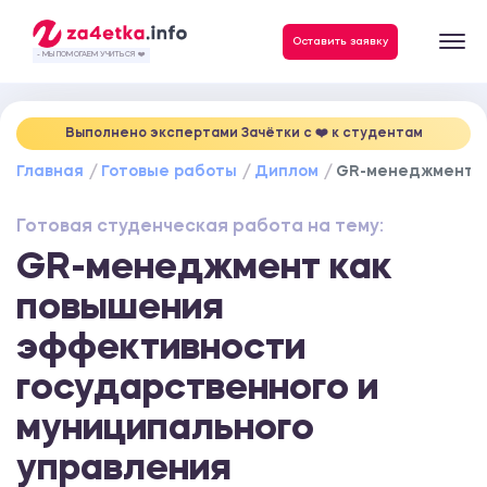
Данные, необходимые для качественного выполнения заказа
Оставить заявку
- МЫ ПОМОГАЕМ УЧИТЬСЯ ❤️
Выполнено экспертами Зачётки c ❤️ к студентам
Главная
Готовые работы
Диплом
GR-менеджмент к
Готовая студенческая работа на тему:
GR-менеджмент как
повышения
эффективности
государственного и
муниципального
управления