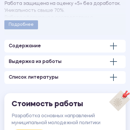
Работа защищена на оценку «5» без доработок.
Уникальность свыше 70%.
Работа оформлена в соответствии с
методическими указаниями учебного заведения.
Подробнее
Количество страниц - 52.
В работе также имеется презентация,
выполненная в программе MS PowerPoint.
Содержание
В работе также имеются следующие приложения:
ПРИЛОЖЕНИЕ 1 Анкета опроса.
Выдержка из работы
ПРИЛОЖЕНИЕ 2 План проводимых мероприятий
Клуба «Живи 100 лет».
Список литературы
Стоимость работы
Разработка основных направлений
муниципальной молодежной политики