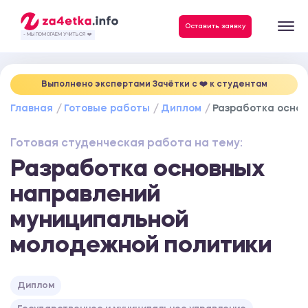
Данные, необходимые для качественного выполнения заказа
Оставить заявку
- МЫ ПОМОГАЕМ УЧИТЬСЯ ❤️
Выполнено экспертами Зачётки c ❤️ к студентам
Главная
Готовые работы
Диплом
Разработка осно
Готовая студенческая работа на тему:
Разработка основных
направлений
муниципальной
молодежной политики
Диплом