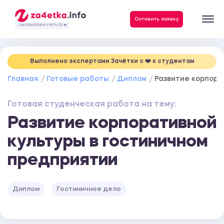
Данные, необходимые для качественного выполнения заказа
Оставить заявку
- МЫ ПОМОГАЕМ УЧИТЬСЯ ❤️
Выполнено экспертами Зачётки c ❤️ к студентам
Главная
Готовые работы
Диплом
Развитие корпора
Готовая студенческая работа на тему:
Развитие корпоративной
культуры в гостиничном
предприятии
Диплом
Гостиничное дело