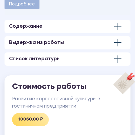
методическими указаниями учебного заведения.
Подробнее
Количество страниц - 60.
В работе также имеется презентация,
выполненная в программе MS PowerPoint.
Содержание
Выдержка из работы
Список литературы
Стоимость работы
Развитие корпоративной культуры в
гостиничном предприятии
10060.00 ₽