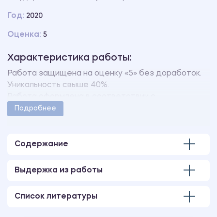
Год:
2020
Оценка:
5
Характеристика работы:
Работа защищена на оценку «5» без доработок.
Уникальность свыше 40%.
Работа оформлена в соответствии с
методическими указаниями учебного заведения.
Подробнее
Количество страниц - 46.
В работе также имеется следующее
приложение:
Содержание
ПРИЛОЖЕНИЕ А Сводная таблица в рамках
методики PARI (врачи).
Выдержка из работы
Список литературы