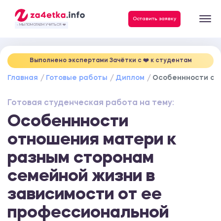
Данные, необходимые для качественного выполнения заказа
Оставить заявку
- МЫ ПОМОГАЕМ УЧИТЬСЯ ❤️
Выполнено экспертами Зачётки c ❤️ к студентам
Главная
Готовые работы
Диплом
Особеннности отн
Готовая студенческая работа на тему:
Особеннности
отношения матери к
разным сторонам
семейной жизни в
зависимости от ее
профессиональной