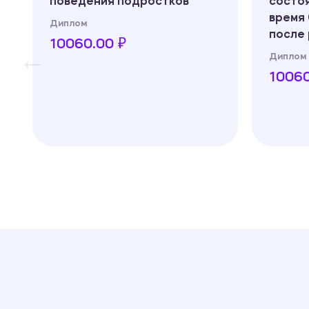
поведения подростков
состо
время
Диплом
после
10060.00 ₽
Диплом
10060