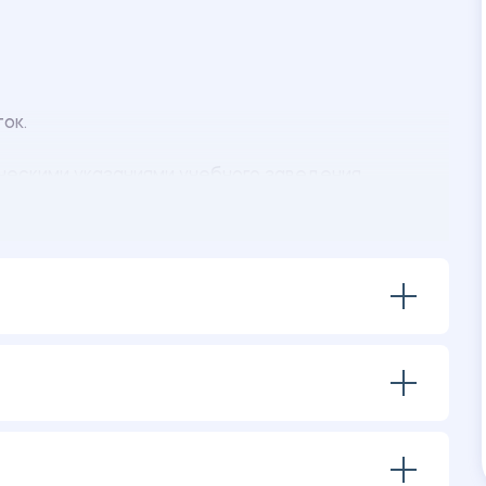
ток.
ческими указаниями учебного заведения.
ения:
ей руководства».
иагностическим методикам.
чий между мужчинами и женщинами.
илем руководства и уровнем конфликтности.