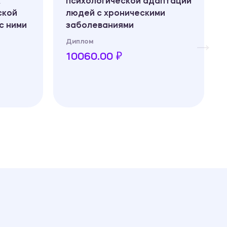
х
психологической адаптации
ской
людей с хроническими
с ними
заболеваниями
Диплом
10060.00 ₽