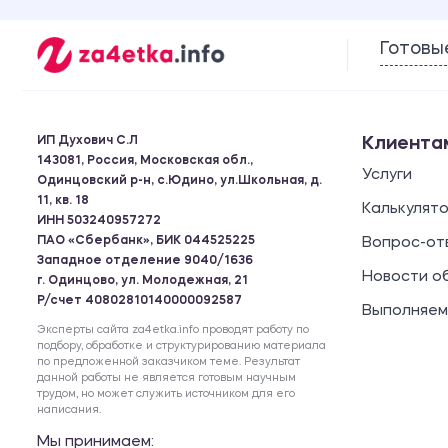
Готовы
ИП Духович С.Л
Клиента
143081, Россия, Московская обл.,
Услуги
Одинцовский р-н, с.Юдино, ул.Школьная, д.
11, кв. 18
Калькулят
ИНН 503240957272
ПАО «Сбербанк», БИК 044525225
Вопрос-от
Западное отделение 9040/1636
Новости о
г. Одинцово, ул. Молодежная, 21
Р/счет 40802810140000092587
Выполняем
Эксперты сайта za4etka.info проводят работу по
подбору, обработке и структурированию материала
по предложенной заказчиком теме. Результат
данной работы не является готовым научным
трудом, но может служить источником для его
написания.
Мы принимаем: