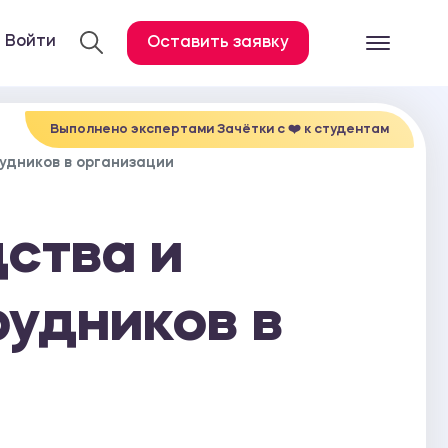
Войти
Оставить заявку
Готовые работ
Все услуги
Выполнено экспертами Зачётки c ❤️ к студентам
удников в организации
Дипломная работа
Курсовая работа
ства и
Контрольная работа
Лабораторная работа
рудников в
Отчет по практике
Диссертация
План-конспект
Дневник по практике