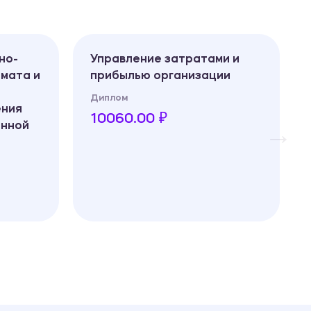
но-
Управление затратами и
имата и
прибылью организации
Диплом
ения
10060.00 ₽
енной