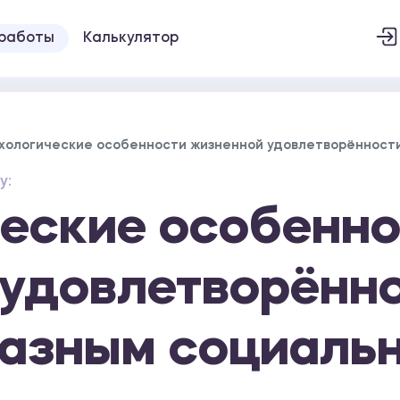
 работы
Калькулятор
хологические особенности жизненной удовлетворённост
у:
еские особенно
 удовлетворённ
разным социаль