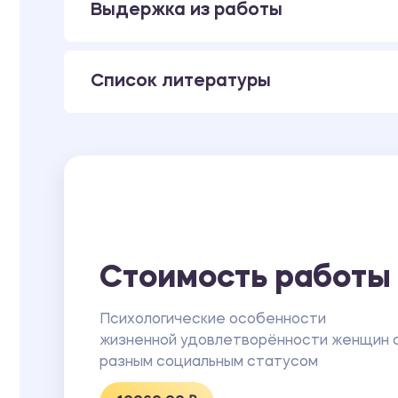
Выдержка из работы
удовлетворенности» (LSIA) (Б. Бернис, в ада
ПРИЛОЖЕНИЕ 4 Сводная таблица результато
поведенческой активности (Л.И. Вассерман и
ПРИЛОЖЕНИЕ 5 Сводная таблица результато
Список литературы
опроснику (Р.МакКрае, П. Коста, в адаптации
Стоимость работы
Психологические особенности
жизненной удовлетворённости женщин 
разным социальным статусом