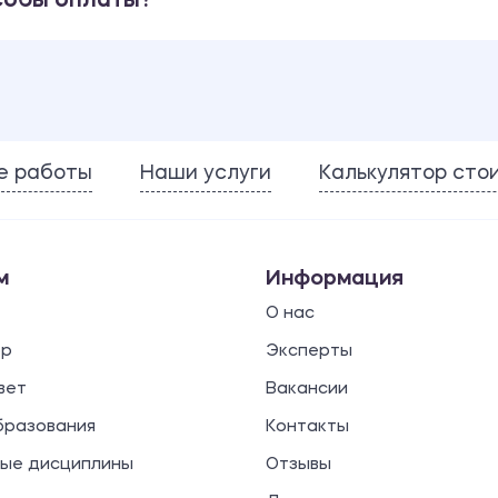
собы оплаты?
е работы
Наши услуги
Калькулятор сто
м
Информация
О нас
ор
Эксперты
вет
Вакансии
бразования
Контакты
ые дисциплины
Отзывы