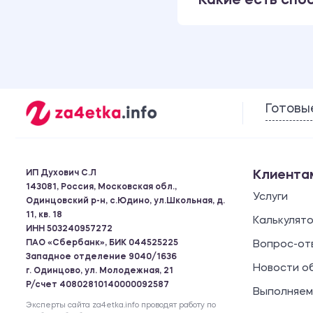
Какие есть спо
Готовы
ИП Духович С.Л
Клиента
143081, Россия, Московская обл.,
Услуги
Одинцовский р-н, с.Юдино, ул.Школьная, д.
11, кв. 18
Калькулят
ИНН 503240957272
ПАО «Сбербанк», БИК 044525225
Вопрос-от
Западное отделение 9040/1636
Новости о
г. Одинцово, ул. Молодежная, 21
Р/счет 40802810140000092587
Выполняем
Эксперты сайта za4etka.info проводят работу по