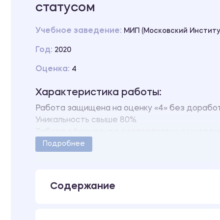
статусом
Учебное заведение:
МИП (Московский Институ
Год:
2020
Оценка:
4
Характеристика работы:
Работа защищена на оценку «4» без дорабо
Уникальность свыше 80%.
Работа оформлена в соответствии с методи
Количество страниц - 55.
Подробнее
В работе также имеется презентация, выполн
В работе также имеются следующие прилож
ПРИЛОЖЕНИЕ 1 Анкета «Характеристики жиз
Содержание
ПРИЛОЖЕНИЕ 2 Сводная таблица результато
удовлетворенности женщины».
ПРИЛОЖЕНИЕ 3 Сводная таблица результатов