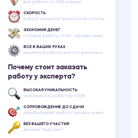
все работы от 50% и выше
СКОРОСТЬ
работу получите сразу после оплаты
ЭКОНОМИЯ ДЕНЕГ
готовые работы стоят гораздо ниже
ВСЕ В ВАШИХ РУКАХ
меняйте в работе всё что вам нужно
Почему стоит заказать
работу у эксперта?
ВЫСОКАЯ УНИКАЛЬНОСТЬ
уникальность работ до 100%
СОПРОВОЖДЕНИЕ ДО СДАЧИ
дорабатывает работу сколько нужно
БЕЗ ВАШЕГО УЧАСТИЯ
делаем "под ключ"