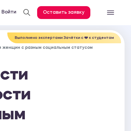
Войти
Оставить заявку
Готовые работ
Все услуги
Выполнено экспертами Зачётки c ❤️ к студентам
и женщин с разным социальным статусом
Дипломная работа
Курсовая работа
сти
Контрольная работа
Лабораторная работа
ости
Отчет по практике
Диссертация
ным
План-конспект
Дневник по практике