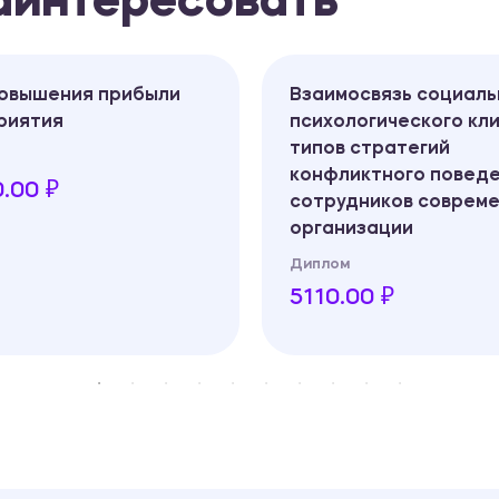
заинтересовать
повышения прибыли
Взаимосвязь социаль
риятия
психологического кл
типов стратегий
конфликтного повед
.00 ₽
сотрудников соврем
организации
Диплом
5110.00 ₽