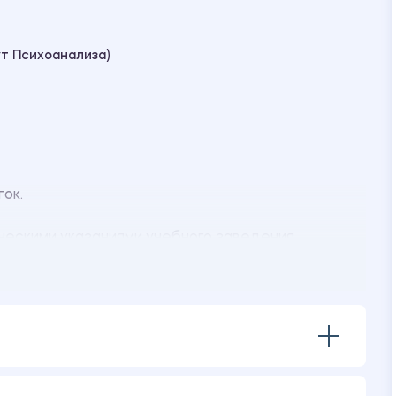
т Психоанализа)
ток.
ческими указаниями учебного заведения.
енная в программе MS PowerPoint.
ения:
ненной удовлетворенности женщины».
в анкетирования «Характеристики жизненной
 исследования по опроснику «Индекс жизненной