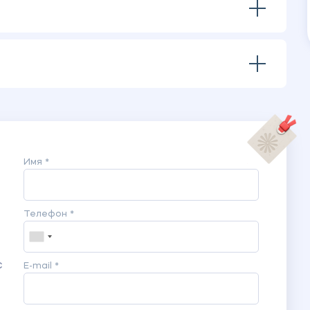
птации Н.В. Паниной (женщины-специалисты).
в исследования по методике диагностике типа
 Н.В. Гуменюк) (женщины-специалисты).
в исследования по пятифакторному личностному
 А.Б.Хромова) (женщины-специалисты).
Имя *
Телефон *
с
E-mail *