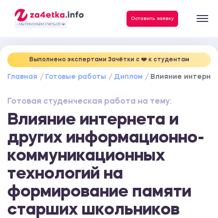
Данные, необходимые для качественного выполнения заказа
Оставить заявку
- МЫ ПОМОГАЕМ УЧИТЬСЯ ❤️
Выполнено экспертами Зачётки c ❤️ к студентам
Главная
Готовые работы
Диплом
Влияние интерне
Готовая студенческая работа на тему:
Влияние интернета и
других информационно-
коммуникационных
технологий на
формирование памяти
старших школьников