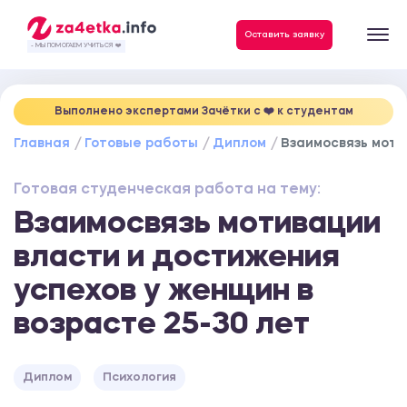
Данные, необходимые для качественного выполнения заказа
Оставить заявку
- МЫ ПОМОГАЕМ УЧИТЬСЯ ❤️
Выполнено экспертами Зачётки c ❤️ к студентам
Главная
Готовые работы
Диплом
Взаимосвязь моти
Готовая студенческая работа на тему:
Взаимосвязь мотивации
власти и достижения
успехов у женщин в
возрасте 25-30 лет
Диплом
Психология