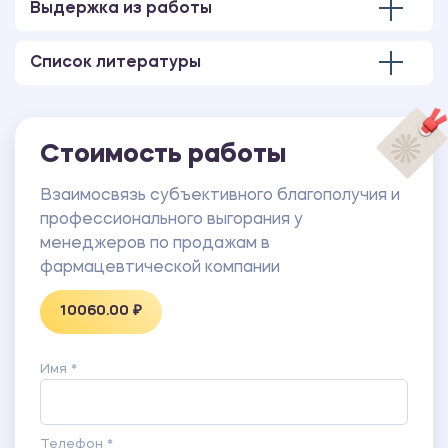
благополучия» (Г. Перуэ-Баду, адаптация М.В.
Выдержка из работы
Соколовой).
ПРИЛОЖЕНИЕ 2 Методика «Шкала
Список литературы
удовлетворённости жизнью» (Э. Динер, адаптация
Д.А. Леонтьева и Е.Н.Осина; SWLS).
ПРИЛОЖЕНИЕ 3 Методика диагностики
профессионального (эмоционального) выгорания
Стоимость работы
(MBI) К.Маслач и С. Джексона.
ПРИЛОЖЕНИЕ 4 Результаты диагностики
Взаимосвязь субъективного благополучия и
субъективного благополучия менеджеров по
профессионального выгорания у
продажам в фармацевтической компании.
менеджеров по продажам в
ПРИЛОЖЕНИЕ 5 Результаты диагностики
фармацевтической компании
профессионального выгорания менеджеров по
10060.00 ₽
продажам в фармацевтической компании.
ПРИЛОЖЕНИЕ 6 Статическая обработка данных.
Имя *
Телефон *