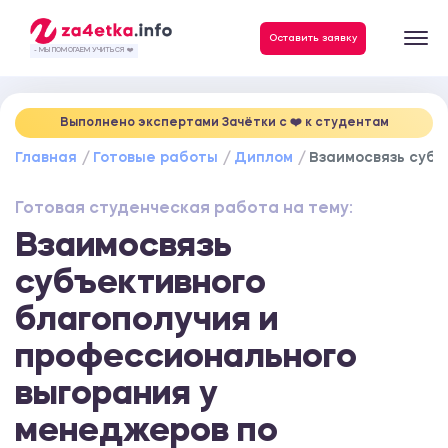
Данные, необходимые для качественного выполнения заказа
Оставить заявку
- МЫ ПОМОГАЕМ УЧИТЬСЯ ❤️
Выполнено экспертами Зачётки c ❤️ к студентам
Главная
Готовые работы
Диплом
Взаимосвязь субъ
Готовая студенческая работа на тему:
Взаимосвязь
субъективного
благополучия и
профессионального
выгорания у
менеджеров по