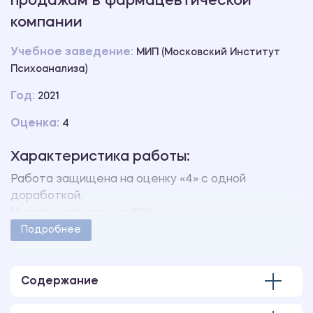
продажам в фармацевтической
компании
Учебное заведение:
МИП (Московский Институт
Психоанализа)
Год:
2021
Оценка:
4
Характеристика работы:
Работа защищена на оценку «4» с одной
доработкой.
Уникальность свыше 80%.
Работа оформлена в соответствии с
Подробнее
методическими указаниями учебного заведения.
Количество страниц - 54.
В работе также имеются следующие приложения:
Содержание
ПРИЛОЖЕНИЕ 1 Методика «Шкала субъективного