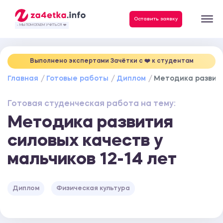
Данные, необходимые для качественного выполнения заказа
Оставить заявку
- МЫ ПОМОГАЕМ УЧИТЬСЯ ❤️
Выполнено экспертами Зачётки c ❤️ к студентам
Главная
Готовые работы
Диплом
Методика развити
Готовая студенческая работа на тему:
Методика развития
силовых качеств у
мальчиков 12-14 лет
Диплом
Физическая культура