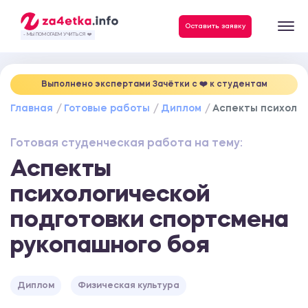
Данные, необходимые для качественного выполнения заказа
Оставить заявку
- МЫ ПОМОГАЕМ УЧИТЬСЯ ❤️
Выполнено экспертами Зачётки c ❤️ к студентам
Главная
Готовые работы
Диплом
Аспекты психолог
Готовая студенческая работа на тему:
Аспекты
психологической
подготовки спортсмена
рукопашного боя
Диплом
Физическая культура