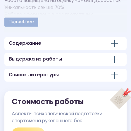
Работа защищена на оценку «5» без доработок.
Уникальность свыше 70%.
Работа оформлена в соответствии с
методическими указаниями учебного заведения.
Подробнее
Количество страниц - 24.
В работе имеется только 1 глава.
Содержание
Выдержка из работы
Список литературы
Стоимость работы
Аспекты психологической подготовки
спортсмена рукопашного боя