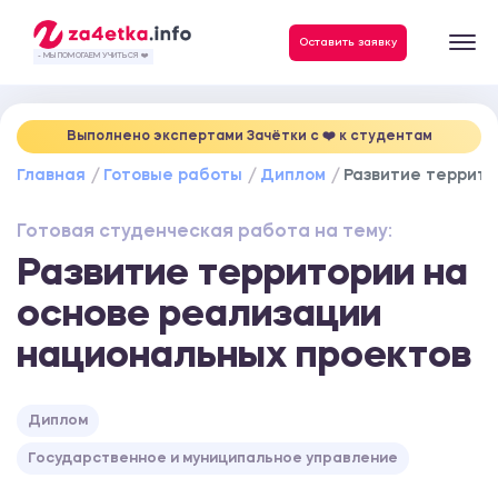
Данные, необходимые для качественного выполнения заказа
Оставить заявку
- МЫ ПОМОГАЕМ УЧИТЬСЯ ❤️
Выполнено экспертами Зачётки c ❤️ к студентам
Главная
Готовые работы
Диплом
Развитие террито
Готовая студенческая работа на тему:
Развитие территории на
основе реализации
национальных проектов
Диплом
Государственное и муниципальное управление