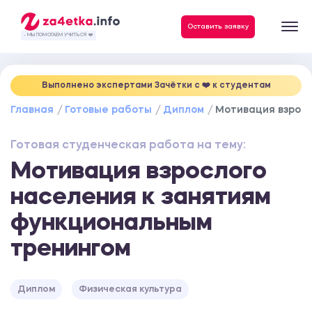
Данные, необходимые для качественного выполнения заказа
Оставить заявку
- МЫ ПОМОГАЕМ УЧИТЬСЯ ❤️
Выполнено экспертами Зачётки c ❤️ к студентам
Главная
Готовые работы
Диплом
Мотивация взросл
Готовая студенческая работа на тему:
Мотивация взрослого
населения к занятиям
функциональным
тренингом
Диплом
Физическая культура