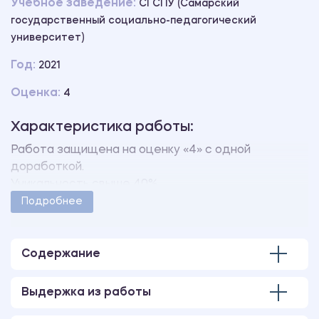
Учебное заведение:
СГСПУ (Самарский
государственный социально-педагогический
университет)
Год:
2021
Оценка:
4
Характеристика работы:
Работа защищена на оценку «4» с одной
доработкой.
Уникальность свыше 40%.
Работа оформлена в соответствии с
Подробнее
методическими указаниями учебного заведения.
Количество страниц - 67.
В работе также имеется презентация,
Содержание
выполненная в программе MS PowerPoint.
Выдержка из работы