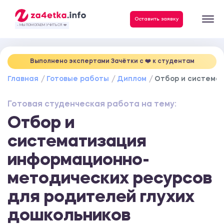
Данные, необходимые для качественного выполнения заказа
Оставить заявку
- МЫ ПОМОГАЕМ УЧИТЬСЯ ❤️
Выполнено экспертами Зачётки c ❤️ к студентам
Главная
Готовые работы
Диплом
Отбор и система
Готовая студенческая работа на тему:
Отбор и
систематизация
информационно-
методических ресурсов
для родителей глухих
дошкольников