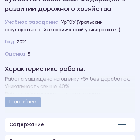
развитии дорожного хозяйства
Учебное заведение:
УрГЭУ (Уральский
государственный экономический универститет)
Год:
2021
Оценка:
5
Характеристика работы:
Работа защищена на оценку «5» без доработок.
Уникальность свыше 40%.
Работа оформлена в соответствии с
методическими указаниями учебного заведения.
Подробнее
Количество страниц - 99.
В работе также имеются следующие приложения:
ПРИЛОЖЕНИЕ А Определение понятия «отрасль»
Содержание
в отечественной и зарубежной литературе.
ПРИЛОЖЕНИЕ Б Основные подходы к