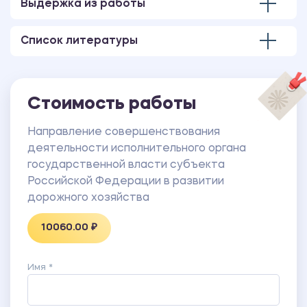
Выдержка из работы
институциональному определению ГПРМО.
ПРИЛОЖЕНИЕ В Алгоритм оценки эффективности
Список литературы
государственной программы развития дорожной
инфраструктуры.
ПРИЛОЖЕНИЕ Г Общий календарный график
реализации инвестиционного проекта.
Стоимость работы
ПРИЛОЖЕНИЕ Д Условия предоставления
лизингового кредита для финансирования
Направление совершенствования
инвестиционного проекта.
деятельности исполнительного органа
ПРИЛОЖЕНИЕ Е Основные показатели технико-
государственной власти субъекта
экономических показателей бизнес-плана
Российской Федерации в развитии
инвестиционного проекта.
дорожного хозяйства
ПРИЛОЖЕНИЕ Ж Оценка текущего и
10060.00 ₽
перспективного делового потенциала на период
2022 – 2028 гг.
ПРИЛОЖЕНИЕ И Технологические показатели
Имя *
эффективности реализации программы развития
сферы дорожного хозяйства с участием за 2018 –