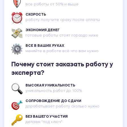
все работы от 50% и выше
СКОРОСТЬ
работу получите сразу после оплаты
ЭКОНОМИЯ ДЕНЕГ
готовые работы стоят гораздо ниже
ВСЕ В ВАШИХ РУКАХ
меняйте в работе всё что вам нужно
Почему стоит заказать работу у
эксперта?
ВЫСОКАЯ УНИКАЛЬНОСТЬ
уникальность работ до 100%
СОПРОВОЖДЕНИЕ ДО СДАЧИ
дорабатывает работу сколько нужно
БЕЗ ВАШЕГО УЧАСТИЯ
делаем "под ключ"