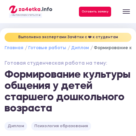
Данные, необходимые для качественного выполнения заказа
Оставить заявку
- МЫ ПОМОГАЕМ УЧИТЬСЯ ❤️
Выполнено экспертами Зачётки c ❤️ к студентам
Главная
Готовые работы
Диплом
Формирование кул
Готовая студенческая работа на тему:
Формирование культуры
общения у детей
старшего дошкольного
возраста
Диплом
Психология образования