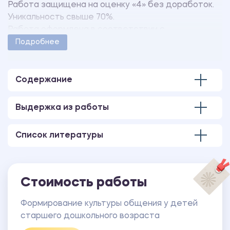
Работа защищена на оценку «4» без доработок.
Уникальность свыше 70%.
Работа оформлена в соответствии с
методическими указаниями учебного заведения.
Подробнее
Количество страниц - 42.
В работе также имеются следующие приложения:
ПРИЛОЖЕНИЕ 1 Результаты диагностики
Содержание
(констатирующий этап эксперимента).
ПРИЛОЖЕНИЕ 2 Результаты диагностики
Выдержка из работы
(контрольный этап эксперимента).
ПРИЛОЖЕНИЕ 3 Статистическая обработка
Список литературы
данных (критерий Вилкоксона).
Стоимость работы
Формирование культуры общения у детей
старшего дошкольного возраста