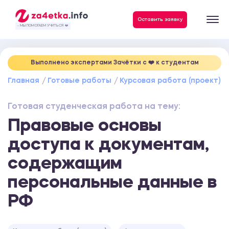
Данные, необходимые для качественного выполнения заказа
Оставить заявку
- МЫ ПОМОГАЕМ УЧИТЬСЯ ❤️
Выполнено экспертами Зачётки c ❤️ к студентам
Главная
Готовые работы
Курсовая работа (проект)
Готовая студенческая работа на тему:
Правовые основы
доступа к документам,
содержащим
персональные данные в
РФ