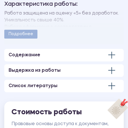
Характеристика работы:
Работа защищена на оценку «5» без доработок.
Уникальность свыше 40%.
Работа оформлена в соответствии с
методическими указаниями учебного заведения.
Подробнее
Количество страниц - 35.
Содержание
Выдержка из работы
Список литературы
Стоимость работы
Правовые основы доступа к документам,