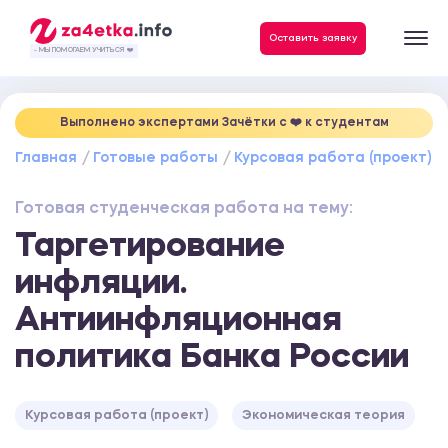
Данные, необходимые для качественного выполнения заказа
Оставить заявку
- МЫ ПОМОГАЕМ УЧИТЬСЯ ❤️
Выполнено экспертами Зачётки c ❤️ к студентам
Главная
Готовые работы
Курсовая работа (проект)
Готовая студенческая работа на тему:
Таргетирование
инфляции.
Антиинфляционная
политика Банка России
Курсовая работа (проект)
Экономическая теория