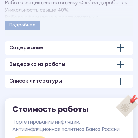
Работа защищена на оценку «5» без доработок.
Уникальность свыше 40%.
Работа оформлена в соответствии с
методическими указаниями учебного заведения.
Подробнее
Количество страниц - 26.
Содержание
Выдержка из работы
Список литературы
Стоимость работы
Таргетирование инфляции.
Антиинфляционная политика Банка России