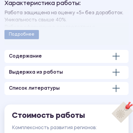
Характеристика работы:
Работа защищена на оценку «5» без доработок.
Уникальность свыше 40%.
Работа оформлена в соответствии с
методическими указаниями учебного заведения.
Подробнее
Количество страниц - 31.
Содержание
Выдержка из работы
Список литературы
Стоимость работы
Комплексность развития регионов: