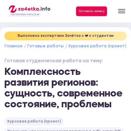
Данные, необходимые для качественного выполнения заказа
Оставить заявку
- МЫ ПОМОГАЕМ УЧИТЬСЯ ❤️
Выполнено экспертами Зачётки c ❤️ к студентам
Главная
Готовые работы
Курсовая работа (проект)
Готовая студенческая работа на тему:
Комплексность
развития регионов:
сущность, современное
состояние, проблемы
Курсовая работа (проект)