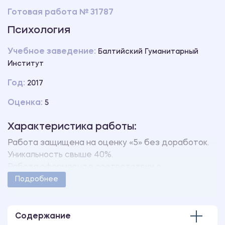
Готовая работа № 31787
Психология
Учебное заведение:
Балтийский Гуманитарный
Институт
Год:
2017
Оценка:
5
Характеристика работы:
Работа защищена на оценку «5» без доработок.
Уникальность свыше 40%.
Работа оформлена в соответствии с
методическими указаниями учебного заведения.
Подробнее
Количество страниц - 37.
В работе также имеется следующее
приложение:
Содержание