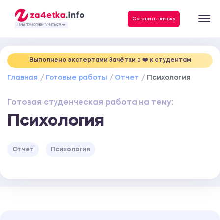
Данные, необходимые для качественного выполнения заказа
Оставить заявку
- МЫ ПОМОГАЕМ УЧИТЬСЯ ❤️
Выполнено экспертами Зачётки c ❤️ к студентам
Главная
Готовые работы
Отчет
Психология
Готовая студенческая работа на тему:
Психология
Отчет
Психология