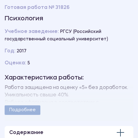
Готовая работа № 31826
Психология
Учебное заведение:
РГСУ (Российский
государственный социальный университет)
Год:
2017
Оценка:
5
Характеристика работы:
Работа защищена на оценку «5» без доработок.
Уникальность свыше 40%.
Работа оформлена в соответствии с
методическими указаниями учебного заведения.
Подробнее
Количество страниц - 53.
В работе также имеются следующие приложения:
Анализ статьи
Содержание