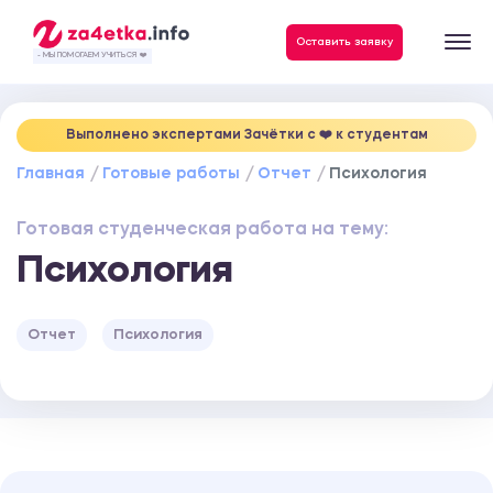
Данные, необходимые для качественного выполнения заказа
Оставить заявку
- МЫ ПОМОГАЕМ УЧИТЬСЯ ❤️
Выполнено экспертами Зачётки c ❤️ к студентам
Главная
Готовые работы
Отчет
Психология
Готовая студенческая работа на тему:
Психология
Отчет
Психология