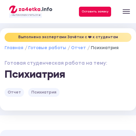
Данные, необходимые для качественного выполнения заказа
Оставить заявку
- МЫ ПОМОГАЕМ УЧИТЬСЯ ❤️
Выполнено экспертами Зачётки c ❤️ к студентам
Главная
Готовые работы
Отчет
Психиатрия
Готовая студенческая работа на тему:
Психиатрия
Отчет
Психиатрия