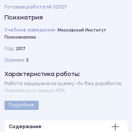
Готовая работа № 32021
Психиатрия
Учебное заведение:
Московский Институт
Психоанализа
Год:
2017
Оценка:
5
Характеристика работы:
Работа защищена на оценку «5» без доработок.
Уникальность свыше 40%.
Работа оформлена в соответствии с
методическими указаниями учебного заведения.
Подробнее
Количество страниц - 15.
Содержание