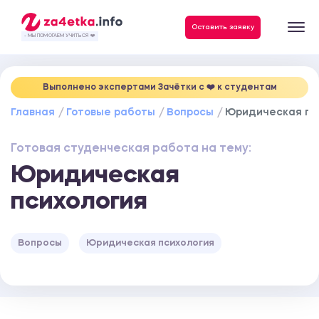
Данные, необходимые для качественного выполнения заказа
Оставить заявку
- МЫ ПОМОГАЕМ УЧИТЬСЯ ❤️
Выполнено экспертами Зачётки c ❤️ к студентам
Главная
Готовые работы
Вопросы
Юридическая пс
Готовая студенческая работа на тему:
Юридическая
психология
Вопросы
Юридическая психология