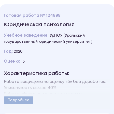
Готовая работа № 124898
Юридическая психология
Учебное заведение:
УрГЮУ (Уральский
государственный юридический университет)
Год:
2020
Оценка:
5
Характеристика работы:
Работа защищена на оценку «5» без доработок.
Уникальность свыше 40%.
Работа оформлена в соответствии с
методическими указаниями учебного заведения.
Подробнее
Количество страниц - 2.