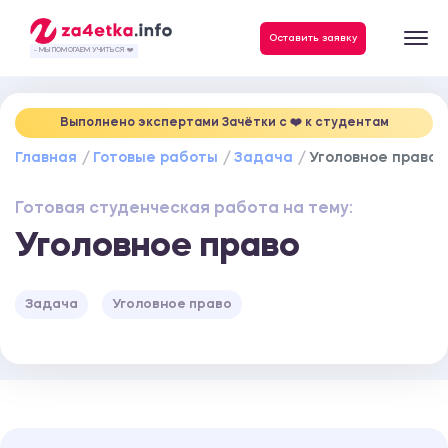
Данные, необходимые для качественного выполнения заказа
Оставить заявку
- МЫ ПОМОГАЕМ УЧИТЬСЯ ❤️
Выполнено экспертами Зачётки c ❤️ к студентам
Главная
Готовые работы
Задача
Уголовное право
Готовая студенческая работа на тему:
Уголовное право
Задача
Уголовное право