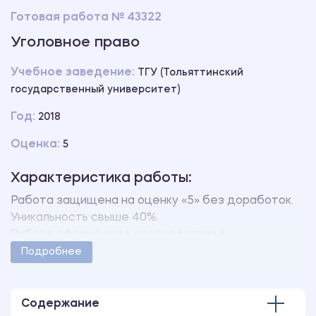
Готовая работа № 43322
Уголовное право
Учебное заведение:
ТГУ (Тольяттинский
государственный университет)
Год:
2018
Оценка:
5
Характеристика работы:
Работа защищена на оценку «5» без доработок.
Уникальность свыше 40%.
Работа оформлена в соответствии с
методическими указаниями учебного заведения.
Подробнее
Количество страниц - 5.
Содержание