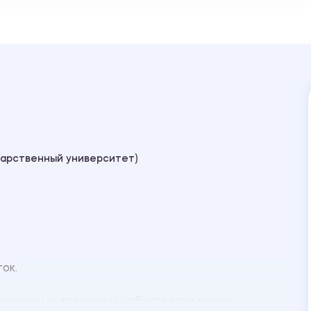
дарственный университет)
ок.
ескими указаниями учебного заведения.