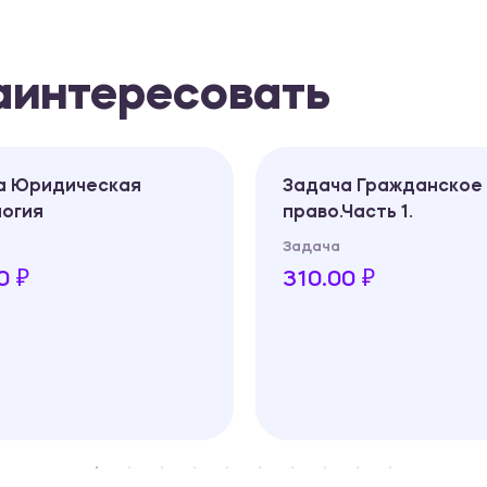
заинтересовать
а Юридическая
Задача Гражданское
логия
право.Часть 1.
Задача
0 ₽
310.00 ₽