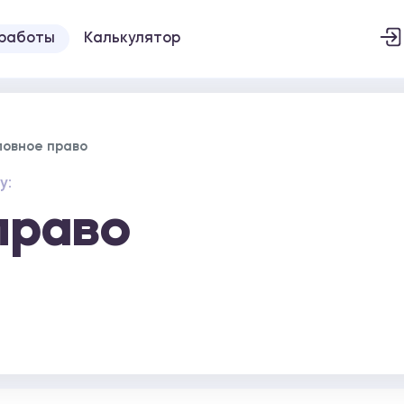
 работы
Калькулятор
ловное право
у:
право