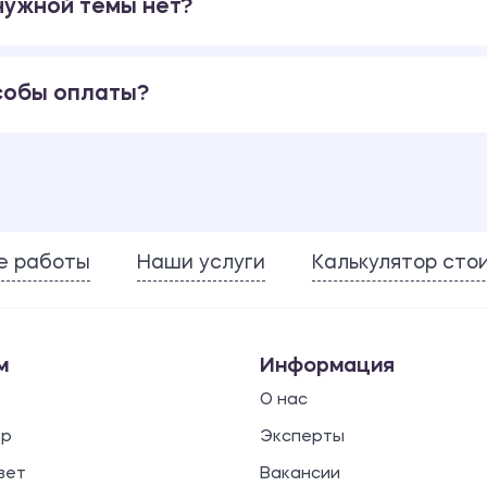
 нужной темы нет?
собы оплаты?
е работы
Наши услуги
Калькулятор сто
м
Информация
О нас
ор
Эксперты
вет
Вакансии