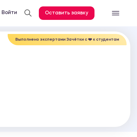
Войти
Оставить заявку
Готовые работ
Все услуги
Выполнено экспертами Зачётки c ❤️ к студентам
Дипломная работа
Курсовая работа
Контрольная работа
Лабораторная работа
Отчет по практике
Диссертация
План-конспект
Дневник по практике