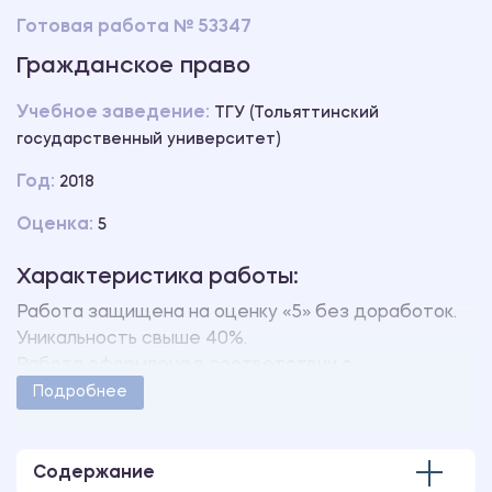
Готовая работа № 53347
Гражданское право
Учебное заведение:
ТГУ (Тольяттинский
государственный университет)
Год:
2018
Оценка:
5
Характеристика работы:
Работа защищена на оценку «5» без доработок.
Уникальность свыше 40%.
Работа оформлена в соответствии с
методическими указаниями учебного заведения.
Подробнее
Количество страниц - 4.
Содержание