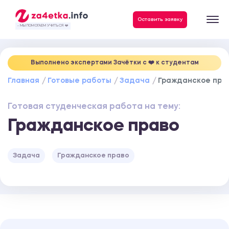
Данные, необходимые для качественного выполнения заказа
Оставить заявку
- МЫ ПОМОГАЕМ УЧИТЬСЯ ❤️
Выполнено экспертами Зачётки c ❤️ к студентам
Главная
Готовые работы
Задача
Гражданское пра
Готовая студенческая работа на тему:
Гражданское право
Задача
Гражданское право