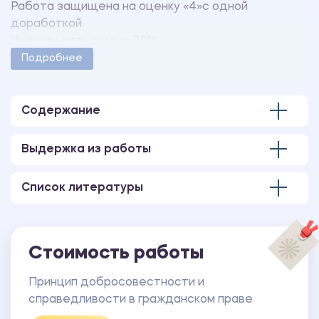
Работа защищена на оценку «4»с одной
доработкой.
Уникальность свыше 75%.
Работа оформлена в соответствии с
Подробнее
методическими указаниями учебного заведения.
Количество страниц - 87.
В работе также имеется презентация,
Содержание
выполненная в программе MS PowerPoint.
Выдержка из работы
Список литературы
Стоимость работы
Принцип добросовестности и
справедливости в гражданском праве