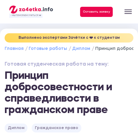
Данные, необходимые для качественного выполнения заказа
Оставить заявку
- МЫ ПОМОГАЕМ УЧИТЬСЯ ❤️
Выполнено экспертами Зачётки c ❤️ к студентам
Главная
Готовые работы
Диплом
Принцип добросо
Готовая студенческая работа на тему:
Принцип
добросовестности и
справедливости в
гражданском праве
Диплом
Гражданское право