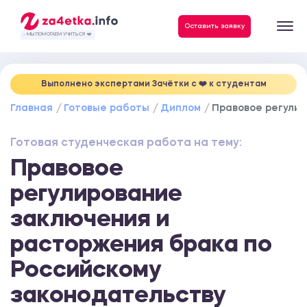
Данные, необходимые для качественного выполнения заказа
Оставить заявку
- МЫ ПОМОГАЕМ УЧИТЬСЯ ❤️
Выполнено экспертами Зачётки c ❤️ к студентам
Главная
Готовые работы
Диплом
Правовое регулир
Готовая студенческая работа на тему:
Правовое
регулирование
заключения и
расторжения брака по
Российскому
законодательству