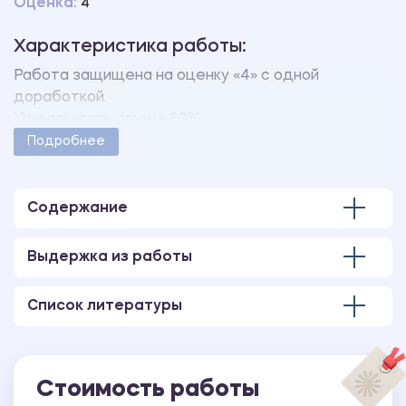
Оценка:
4
Характеристика работы:
Работа защищена на оценку «4» с одной
доработкой.
Уникальность свыше 80%.
Работа оформлена в соответствии с
Подробнее
методическими указаниями учебного заведения.
Количество страниц - 72.
В работе также имеется презентация,
Содержание
выполненная в программе MS PowerPoint.
Выдержка из работы
Список литературы
Стоимость работы