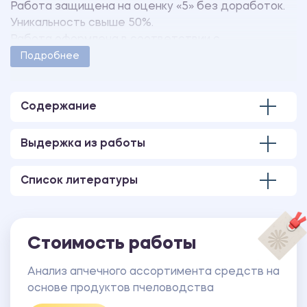
Работа защищена на оценку «5» без доработок.
Уникальность свыше 50%.
Работа оформлена в соответствии с
методическими указаниями учебного заведения.
Подробнее
Количество страниц - 38.
В работе имеется презентация, выполненная в
программе MS PowerPoint.
Содержание
Выдержка из работы
Список литературы
Стоимость работы
Анализ апчечного ассортимента средств на
основе продуктов пчеловодства