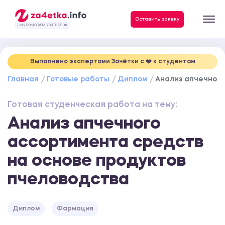
Данные, необходимые для качественного выполнения заказа
Оставить заявку
- МЫ ПОМОГАЕМ УЧИТЬСЯ ❤️
Выполнено экспертами Зачётки c ❤️ к студентам
Главная
Готовые работы
Диплом
Анализ апчечного
Готовая студенческая работа на тему:
Анализ апчечного
ассортимента средств
на основе продуктов
пчеловодства
Диплом
Фармация