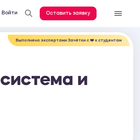
Войти
Оставить заявку
Готовые работ
Все услуги
Выполнено экспертами Зачётки c ❤️ к студентам
Дипломная работа
Курсовая работа
 система и
Контрольная работа
Лабораторная работа
Отчет по практике
Диссертация
План-конспект
Дневник по практике