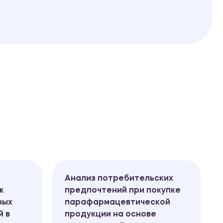
Анализ потребительских
ж
предпочтений при покупке
ных
парафармацевтической
й в
продукции на основе