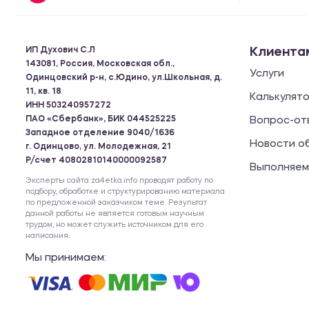
ИП Духович С.Л
Клиента
143081, Россия, Московская обл.,
Услуги
Одинцовский р-н, с.Юдино, ул.Школьная, д.
11, кв. 18
Калькулят
ИНН 503240957272
ПАО «Сбербанк», БИК 044525225
Вопрос-от
Западное отделение 9040/1636
Новости о
г. Одинцово, ул. Молодежная, 21
Р/счет 40802810140000092587
Выполняем
Эксперты сайта za4etka.info проводят работу по
подбору, обработке и структурированию материала
по предложенной заказчиком теме. Результат
данной работы не является готовым научным
трудом, но может служить источником для его
написания.
Мы принимаем: