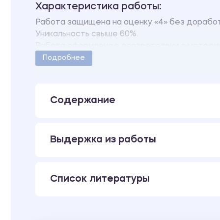
Характеристика работы:
Работа защищена на оценку «4» без доработ
Уникальность свыше 60%.
Работа оформлена в соответствии с методич
Количество страниц - 31.
Подробнее
Содержание
Выдержка из работы
Список литературы