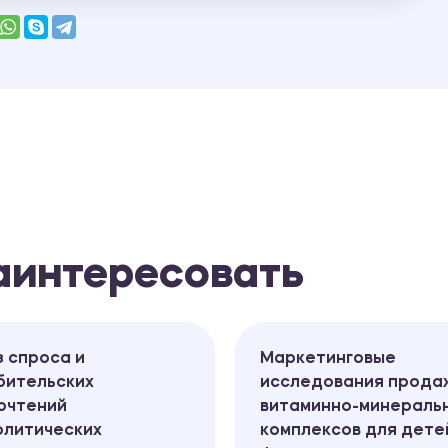
заинтересовать
 спроса и
Маркетинговые
бительских
исследования прода
очтений
витаминно-минераль
олитических
комплексов для дете