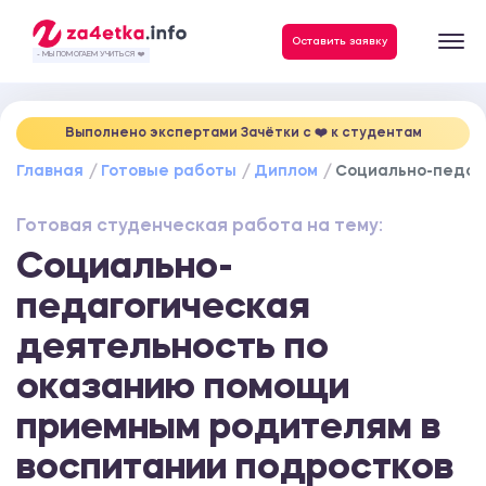
Данные, необходимые для качественного выполнения заказа
Оставить заявку
- МЫ ПОМОГАЕМ УЧИТЬСЯ ❤️
Выполнено экспертами Зачётки c ❤️ к студентам
Главная
Готовые работы
Диплом
Социально-педаг
Готовая студенческая работа на тему:
Социально-
педагогическая
деятельность по
оказанию помощи
приемным родителям в
воспитании подростков