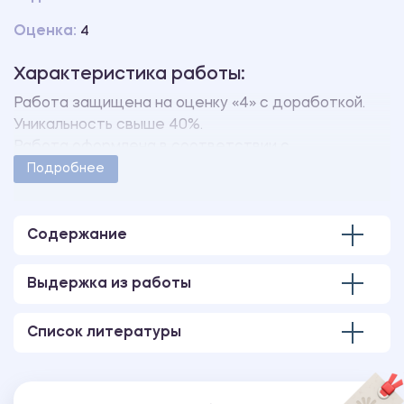
Оценка:
4
Характеристика работы:
Работа защищена на оценку «4» с доработкой.
Уникальность свыше 40%.
Работа оформлена в соответствии с
методическими указаниями учебного заведения.
Подробнее
Количество страниц - 79.
Содержание
Выдержка из работы
Список литературы