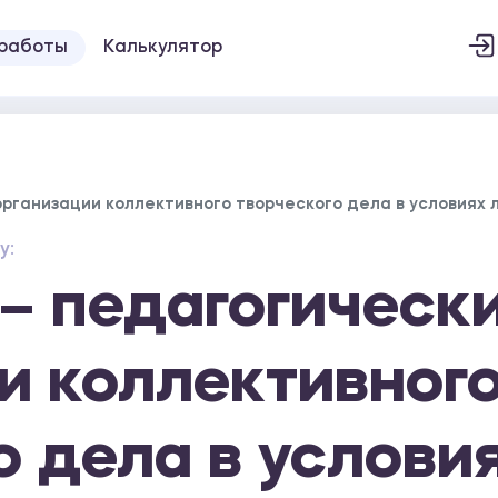
 работы
Калькулятор
рганизации коллективного творческого дела в условиях 
у:
– педагогическ
и коллективног
о дела в услови