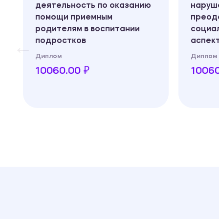
деятельность по оказанию
наруше
помощи приемным
преод
родителям в воспитании
социа
подростков
аспек
Диплом
Диплом
10060.00 ₽
10060