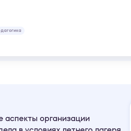
едагогика
е аспекты организации
дела в условиях летнего лагеря