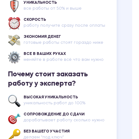
УНИКАЛЬНОСТЬ
все работы от 50% и выше
СКОРОСТЬ
работу получите сразу после оплаты
ЭКОНОМИЯ ДЕНЕГ
готовые работы стоят гораздо ниже
ВСЕ В ВАШИХ РУКАХ
меняйте в работе всё что вам нужно
Почему стоит заказать
работу у эксперта?
ВЫСОКАЯ УНИКАЛЬНОСТЬ
уникальность работ до 100%
СОПРОВОЖДЕНИЕ ДО СДАЧИ
дорабатывает работу сколько нужно
БЕЗ ВАШЕГО УЧАСТИЯ
делаем "под ключ"