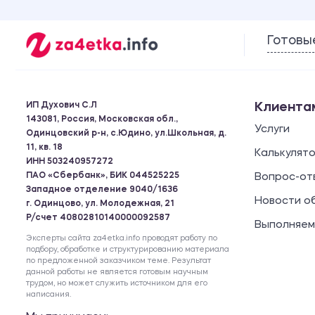
Готовы
ИП Духович С.Л
Клиента
143081, Россия, Московская обл.,
Услуги
Одинцовский р-н, с.Юдино, ул.Школьная, д.
11, кв. 18
Калькулят
ИНН 503240957272
ПАО «Сбербанк», БИК 044525225
Вопрос-от
Западное отделение 9040/1636
Новости о
г. Одинцово, ул. Молодежная, 21
Р/счет 40802810140000092587
Выполняем
Эксперты сайта za4etka.info проводят работу по
подбору, обработке и структурированию материала
по предложенной заказчиком теме. Результат
данной работы не является готовым научным
трудом, но может служить источником для его
написания.