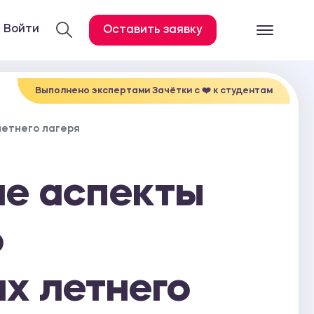
Войти
Оставить заявку
Готовые работ
Все услуги
Выполнено экспертами Зачётки c ❤️ к студентам
Дипломная работа
летнего лагеря
Курсовая работа
Контрольная работа
ие аспекты
Лабораторная работа
Отчет по практике
о
Диссертация
ях летнего
План-конспект
Дневник по практике