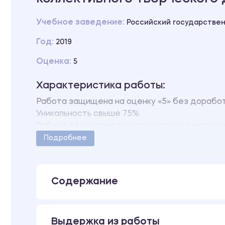
Учебное заведение:
Российский государствен
Год:
2019
Оценка:
5
Характеристика работы:
Работа защищена на оценку «5» без дорабо
Уникальность свыше 75%.
Работа оформлена в соответствии с методи
Количество страниц - 35.
Подробнее
В работе имеется только 1 глава.
Содержание
Выдержка из работы