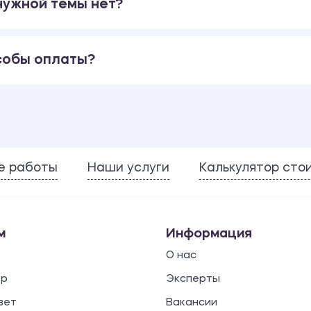
 нужной темы нет?
собы оплаты?
е работы
Наши услуги
Калькулятор сто
м
Информация
О нас
ор
Эксперты
вет
Вакансии