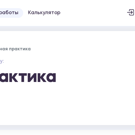
 работы
Калькулятор
ная практика
у:
актика