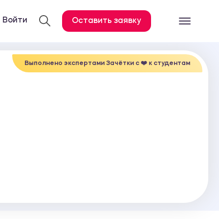
Войти
Оставить заявку
Готовые работ
Все услуги
Выполнено экспертами Зачётки c ❤️ к студентам
Дипломная работа
Курсовая работа
Контрольная работа
Лабораторная работа
Отчет по практике
Диссертация
План-конспект
Дневник по практике