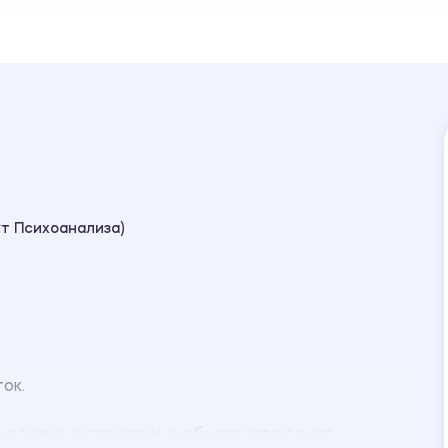
т Психоанализа)
ток.
ческими указаниями учебного заведения.