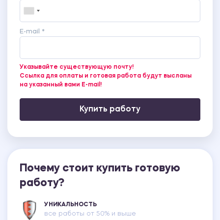
правонарушениях в отношении проверяемого
лица.
ПРИЛОЖЕНИЕ Е Рапорт начальнику УВД.
E-mail *
ПРИЛОЖЕНИЕ Ж Рапорт начальнику УВД.
ПРИЛОЖЕНИЕ З Рапорт начальнику УВД.
ПРИЛОЖЕНИЕ И Рапорт начальнику УВД.
Указывайте существующую почту!
ПРИЛОЖЕНИЕ К Рапорт начальнику УВД.
Ссылка для оплаты и готовая работа будут высланы
ПРИЛОЖЕНИЕ Л Объяснение.
на указанный вами E-mail!
ПРИЛОЖЕНИЕ М Постановление об отказе в
возбуждении уголовного дела.
Купить работу
Почему стоит купить готовую
работу?
УНИКАЛЬНОСТЬ
все работы от 50% и выше