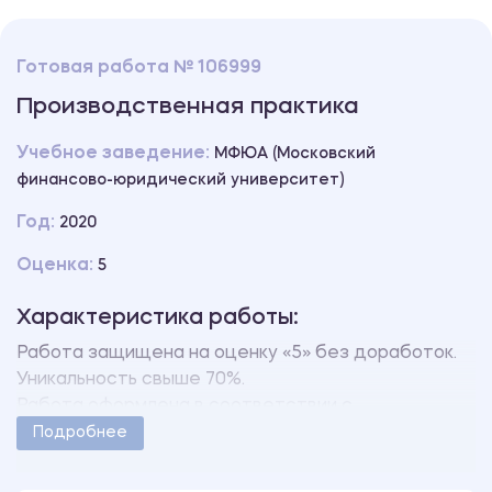
Готовая работа № 106999
Производственная практика
Учебное заведение:
МФЮА (Московский
финансово-юридический университет)
Год:
2020
Оценка:
5
Характеристика работы:
Работа защищена на оценку «5» без доработок.
Уникальность свыше 70%.
Работа оформлена в соответствии с
методическими указаниями учебного заведения.
Подробнее
Количество страниц - 17.
В работе также имеются следующие приложения: