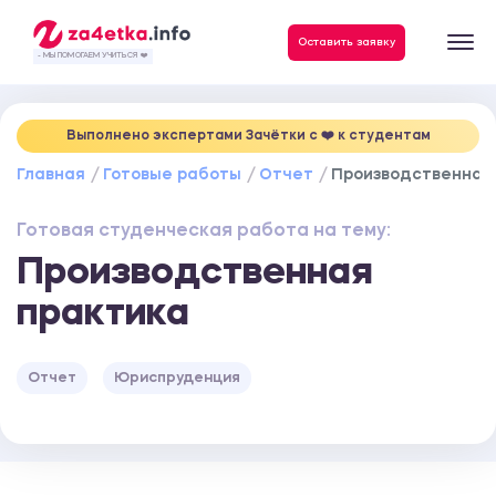
Данные, необходимые для качественного выполнения заказа
Оставить заявку
- МЫ ПОМОГАЕМ УЧИТЬСЯ ❤️
Выполнено экспертами Зачётки c ❤️ к студентам
Главная
Готовые работы
Отчет
Производственная
Готовая студенческая работа на тему:
Производственная
практика
Отчет
Юриспруденция