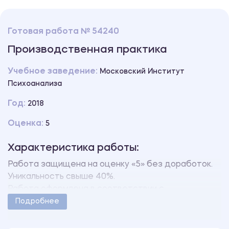
Готовая работа № 54240
Производственная практика
Учебное заведение:
Московский Институт
Психоанализа
Год:
2018
Оценка:
5
Характеристика работы:
Работа защищена на оценку «5» без доработок.
Уникальность свыше 40%.
Работа оформлена в соответствии с
методическими указаниями учебного заведения.
Подробнее
Количество страниц - 31.
В работе также имеются следующие приложения: