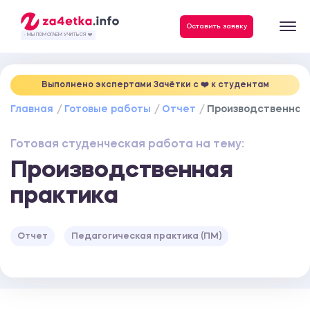
Данные, необходимые для качественного выполнения заказа
Оставить заявку
- МЫ ПОМОГАЕМ УЧИТЬСЯ ❤️
Выполнено экспертами Зачётки c ❤️ к студентам
Главная
Готовые работы
Отчет
Производственная
Готовая студенческая работа на тему:
Производственная
практика
Отчет
Педагогическая практика (ПМ)