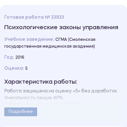
Готовая работа № 33933
Психологические законы управления
Учебное заведение:
СГМА (Смоленская
государственная медицинская академия)
Год:
2016
Оценка:
5
Характеристика работы:
Работа защищена на оценку «5» без доработок.
Уникальность свыше 40%.
Работа оформлена в соответствии с
методическими указаниями учебного заведения.
Подробнее
Количество страниц - 14.