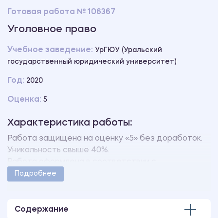
Готовая работа № 106367
Уголовное право
Учебное заведение:
УрГЮУ (Уральский
государственный юридический университет)
Год:
2020
Оценка:
5
Характеристика работы:
Работа защищена на оценку «5» без доработок.
Уникальность свыше 40%.
Работа оформлена в соответствии с
методическими указаниями учебного заведения.
Подробнее
Количество страниц - 3.
Содержание