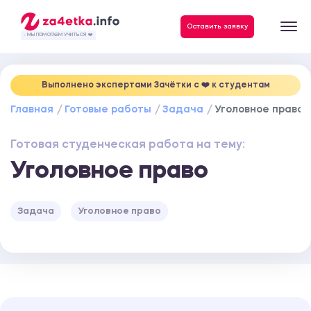
Данные, необходимые для качественного выполнения заказа
Оставить заявку
- МЫ ПОМОГАЕМ УЧИТЬСЯ ❤️
Выполнено экспертами Зачётки c ❤️ к студентам
Главная
Готовые работы
Задача
Уголовное право
Готовая студенческая работа на тему:
Уголовное право
Задача
Уголовное право