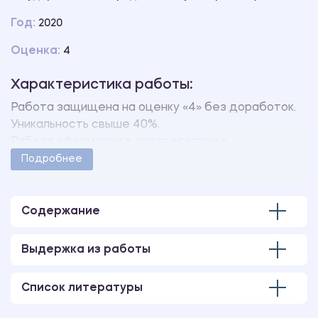
Год:
2020
Оценка:
4
Характеристика работы:
Работа защищена на оценку «4» без доработок.
Уникальность свыше 40%.
Работа оформлена в соответствии с
методическими указаниями учебного заведения.
Подробнее
Количество страниц - 10.
Содержание
Выдержка из работы
Список литературы