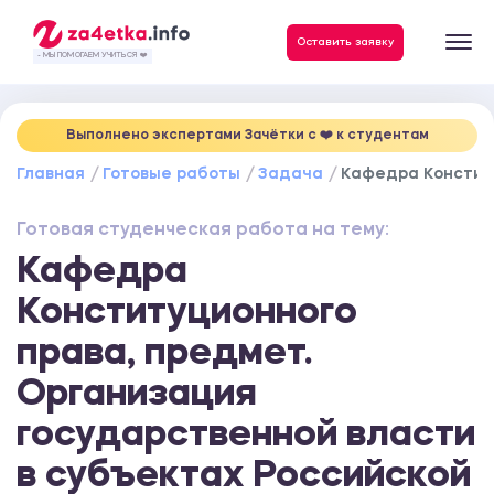
Данные, необходимые для качественного выполнения заказа
Оставить заявку
- МЫ ПОМОГАЕМ УЧИТЬСЯ ❤️
Выполнено экспертами Зачётки c ❤️ к студентам
Главная
Готовые работы
Задача
Кафедра Конститу
Готовая студенческая работа на тему:
Кафедра
Конституционного
права, предмет.
Организация
государственной власти
в субъектах Российской