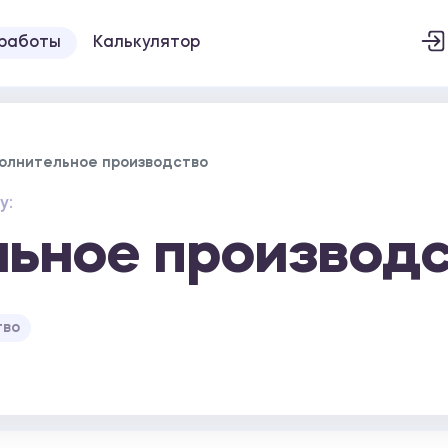
 работы
Калькулятор
олнительное производство
у:
ьное производ
тво