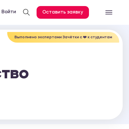
Войти
Оставить заявку
Готовые работ
Все услуги
Выполнено экспертами Зачётки c ❤️ к студентам
Дипломная работа
Курсовая работа
ство
Контрольная работа
Лабораторная работа
Отчет по практике
Диссертация
План-конспект
Дневник по практике