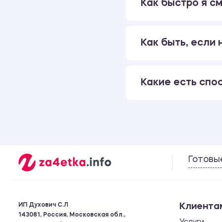
Как быстро я см
Как быть, если
Какие есть спо
Готовы
ИП Духович С.Л
Клиента
143081, Россия, Московская обл.,