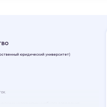
тво
арственный юридический университет)
ток.
ческими указаниями учебного заведения.