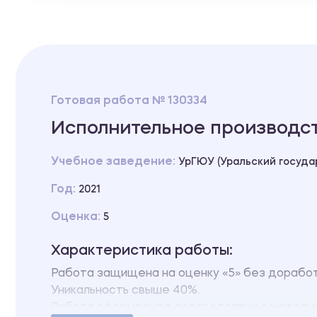
Готовая работа № 130334
Исполнительное производс
Учебное заведение:
УрГЮУ (Уральский госуд
Год:
2021
Оценка:
5
Характеристика работы:
Работа защищена на оценку «5» без дорабо
Уникальность свыше 40%.
Работа оформлена в соответствии с методи