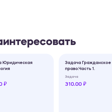
заинтересовать
а Юридическая
Задача Гражданское
логия
право.Часть 1.
Задача
0 ₽
310.00 ₽