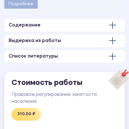
методическими указаниями учебного заведения.
Подробнее
Количество страниц - 6.
Содержание
Выдержка из работы
Список литературы
Стоимость работы
Правовое регулирование занятости
населения
310.00 ₽