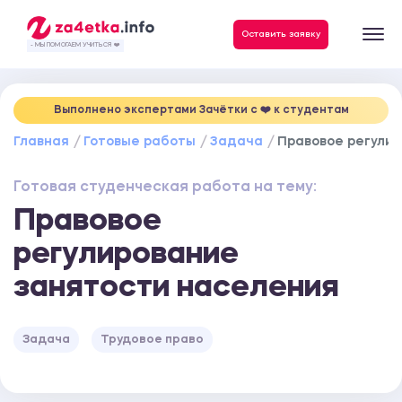
Данные, необходимые для качественного выполнения заказа
Оставить заявку
- МЫ ПОМОГАЕМ УЧИТЬСЯ ❤️
Выполнено экспертами Зачётки c ❤️ к студентам
Главная
Готовые работы
Задача
Правовое регули
Готовая студенческая работа на тему:
Правовое
регулирование
занятости населения
Задача
Трудовое право