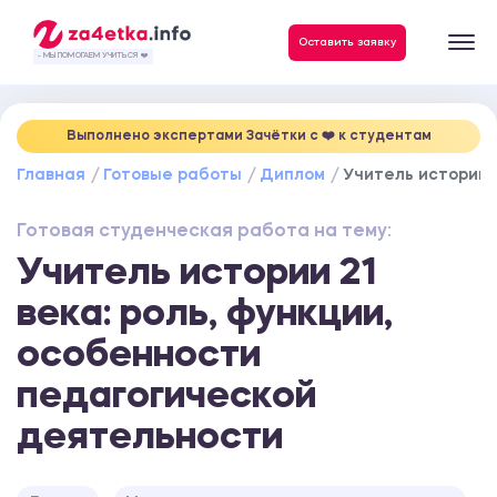
Данные, необходимые для качественного выполнения заказа
Оставить заявку
- МЫ ПОМОГАЕМ УЧИТЬСЯ ❤️
Выполнено экспертами Зачётки c ❤️ к студентам
Главная
Готовые работы
Диплом
Учитель истории 
Готовая студенческая работа на тему:
Учитель истории 21
века: роль, функции,
особенности
педагогической
деятельности