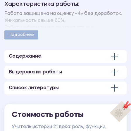
Характеристика работы:
Работа защищена на оценку «4» без доработок.
Уникальность свыше 60%.
Работа оформлена в соответствии с
методическими указаниями учебного заведения.
Подробнее
Количество страниц - 69.
Содержание
Выдержка из работы
Список литературы
Стоимость работы
Учитель истории 21 века: роль, функции,