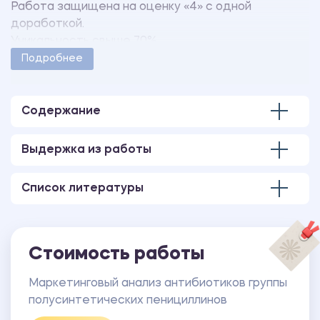
Работа защищена на оценку «4» с одной
доработкой.
Уникальность свыше 70%.
Работа оформлена в соответствии с
Подробнее
методическими указаниями учебного заведения.
Количество страниц - 42.
В работе также имеется презентация,
Содержание
выполненная в программе MS PowerPoint.
В работе также имеется следующее
Выдержка из работы
приложение:
ПРИЛОЖЕНИЕ Анкета.
Список литературы
Стоимость работы
Маркетинговый анализ антибиотиков группы
полусинтетических пенициллинов