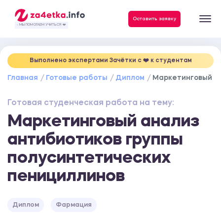
Данные, необходимые для качественного выполнения заказа
Оставить заявку
- МЫ ПОМОГАЕМ УЧИТЬСЯ ❤️
Выполнено экспертами Зачётки c ❤️ к студентам
Главная
Готовые работы
Диплом
Маркетинговый ан
Готовая студенческая работа на тему:
Маркетинговый анализ
антибиотиков группы
полусинтетических
пенициллинов
Диплом
Фармация