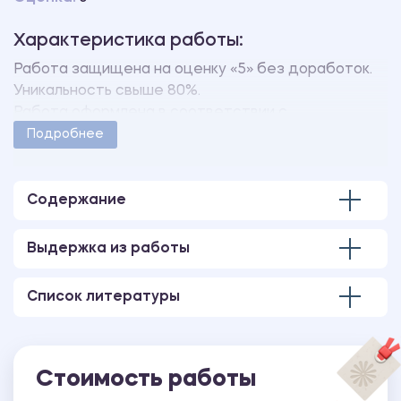
Характеристика работы:
Работа защищена на оценку «5» без доработок.
Уникальность свыше 80%.
Работа оформлена в соответствии с
методическими указаниями учебного заведения.
Подробнее
Количество страниц - 39.
Содержание
Выдержка из работы
Список литературы
Стоимость работы