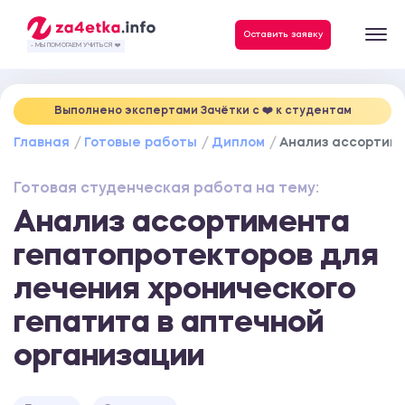
Данные, необходимые для качественного выполнения заказа
Оставить заявку
- МЫ ПОМОГАЕМ УЧИТЬСЯ ❤️
Выполнено экспертами Зачётки c ❤️ к студентам
Главная
Готовые работы
Диплом
Анализ ассортиме
Готовая студенческая работа на тему:
Анализ ассортимента
гепатопротекторов для
лечения хронического
гепатита в аптечной
организации