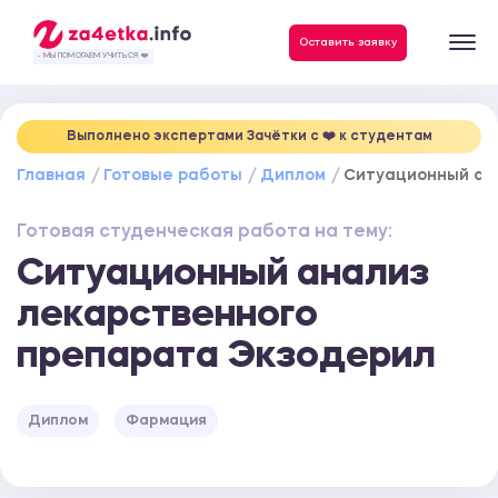
Данные, необходимые для качественного выполнения заказа
Оставить заявку
- МЫ ПОМОГАЕМ УЧИТЬСЯ ❤️
Выполнено экспертами Зачётки c ❤️ к студентам
Главная
Готовые работы
Диплом
Ситуационный ан
Готовая студенческая работа на тему:
Ситуационный анализ
лекарственного
препарата Экзодерил
Диплом
Фармация