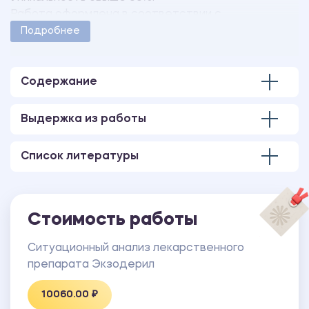
Работа оформлена в соответствии с
методическими указаниями учебного заведения.
Подробнее
Количество страниц - 39.
В работе также имеется презентация,
выполненная в программе MS PowerPoint.
Содержание
Выдержка из работы
Список литературы
Стоимость работы
Ситуационный анализ лекарственного
препарата Экзодерил
10060.00 ₽